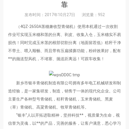
靠
发布时间：2017年10月27日
浏览量：952
（4QZ-2650A茎穗兼收型青储机）使用本机通过一次收割
作业可实现玉米穗和茎的分离、剥皮、收集入仓，玉米穗实不易
损伤！同时完成玉米茎的根部切割分离（地面留茬低）秸秆干净
不带土、喂入顺畅、而且带有压扁揉撕功能，粉碎效果好，配有
**的抛送型风机，不堵塞、抛送距离远！可跟车收集！
新乡市银丰青储机制造有限公司拥有多年电工机械研发和制
造经验，是一家集研发，制造，销售于一体的现代化企业。公司
主要生产各种型号青储机，秸秆青储机，玉米青储机、黑麦
（草）青储机、高粱青储机、牧草青储机等。
“银丰”人以开拓进取精神，坚持科技**，视质量为生命，视
信誉为灵魂，以**的产品，完善的服务，让客户满意，悉心学习