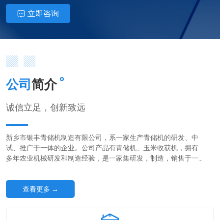
立即咨询
公司
简介
诚信立足，创新致远
新乡市银丰青储机制造有限公司，系一家生产青储机的研发、中
试、推广于一体的企业。公司产品有青储机、玉米收获机，拥有
多年农业机械研发和制造经验，是一家集研发，制造，销售于一
体的现代化企业。公司自成立以来，坚持“科技创新，以人为本”客
户满意是企业发展的宗旨；银丰青储机扎实走科研与生产相结合
查看更多 →
的产业化道路，经过多年的发展，“银丰”系列产品已畅销全国各省
市，"银丰"人以开拓进取精神，坚持科技**，视质量为生命，视信
誉为灵魂，以更优的产品，完善的服务，让客户满意，悉心学习
研究新科技，致力创新科技成果转化，竭诚为广大客户提供超值