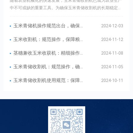
随着农业机械化的快速发展，玉米青储收割机已成为农业生产
中不可或缺的重要工具。为确保玉米青储收割机的长期稳定运
行，近日，银丰青储机整理了保养指南，旨在帮助用户更好地
保养设备，延长使用寿命。玉米青储收割机的保养工作主要包
玉米青储机操作规范出台，确保有效安全收割
2024-12-03
括以下几个方面：日常清洁：每次作业后，应及时清理收割机
表面的灰尘和残留物，保持设备的清洁卫生。同时，要定期解
玉米收割机：规范操作，保障粮食安全
2024-11-12
开进排气管口的包扎，启动机器运转一会，并重新包扎好，以
防止灰尘和杂物进入机器内部。传动部分保养：传动部分包括
茎穗兼收玉米收获机：精细操作，提升收获效率
2024-11-08
传动轴、皮带、链条等关键部件。应定期检查这些部件的磨损
玉米青储收割机：规范操作，确保安全
2024-11-05
情况，并及时更换磨损严重的部件。同时，要对传动轴加注新
的润滑脂，防止内部旧润滑脂缺失和干燥。液压系统保养：液
玉米青储收割机使用规范：保障农业安全生产
2024-10-11
压系统作为玉米青储收割机的重要组成部分，其保养工作至关
重要。应定期检查液压油的油量和质量，及时补充和更换液压
油。同时，要注意保持油箱加油口周围的清洁，防止固体杂质
混入液压系统。蓄电池保养：蓄电池是玉米青储收割机的动力
源之一。应定期对蓄电池进行充电和维护，确保其性能稳定。
拆下蓄电池后，应在极柱上涂上润滑脂，存放在避光、通风、
温度不低于10℃的室内。散热器保养：由于玉米青储收割机工